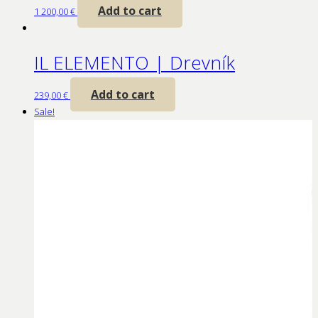
Add to cart
1 200,00
€
IL ELEMENTO | Drevník
Add to cart
239,00
€
Sale!