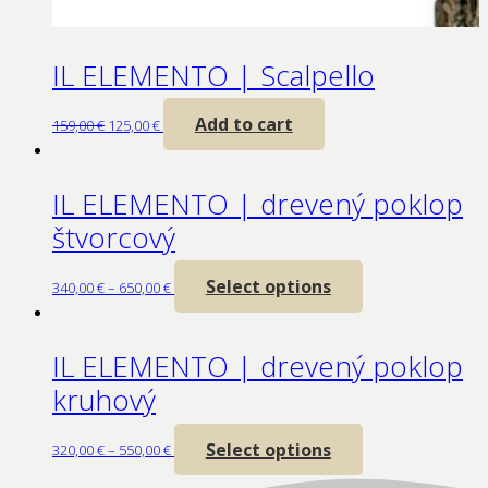
IL ELEMENTO | Scalpello
Add to cart
159,00
€
125,00
€
IL ELEMENTO | drevený poklop
štvorcový
Select options
340,00
€
–
650,00
€
IL ELEMENTO | drevený poklop
kruhový
Select options
320,00
€
–
550,00
€