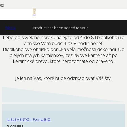
Ohniská na bioalkohol.
0
Menu
Product
has been added to your
WAW. Tak toto sú ohniská pre pohodlných ľudi. Prečo?
Lebo do skvelého horáku nalejete od 4 do 8 l bioalkoholu a
ohnisko Vám bude 4 až 8 hodín horieť.
cart.
Bioalkoholové ohnisko ponúka veľa možností dekorácii. Od
bielých malých kamienkov, cez lávové kamene až po
keramické drevo, ktoré nerozoznáte od pravého.
Je len na Vás, ktoré bude odzrkadlovať Váš štýl.
IL ELEMENTO | Forma BIO
9 270,00
€